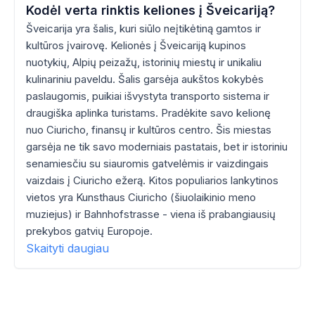
Kodėl verta rinktis keliones į Šveicariją?
Šveicarija yra šalis, kuri siūlo neįtikėtiną gamtos ir
kultūros įvairovę. Kelionės į Šveicariją kupinos
nuotykių, Alpių peizažų, istorinių miestų ir unikaliu
kulinariniu paveldu. Šalis garsėja aukštos kokybės
paslaugomis, puikiai išvystyta transporto sistema ir
draugiška aplinka turistams. Pradėkite savo kelionę
nuo Ciuricho, finansų ir kultūros centro. Šis miestas
garsėja ne tik savo moderniais pastatais, bet ir istoriniu
senamiesčiu su siauromis gatvelėmis ir vaizdingais
vaizdais į Ciuricho ežerą. Kitos populiarios lankytinos
vietos yra Kunsthaus Ciuricho (šiuolaikinio meno
muziejus) ir Bahnhofstrasse - viena iš prabangiausių
prekybos gatvių Europoje.
Skaityti daugiau